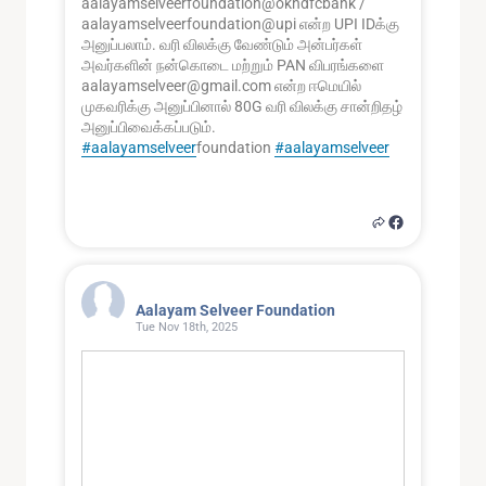
aalayamselveerfoundation@okhdfcbank /
aalayamselveerfoundation@upi என்ற UPI IDக்கு
அனுப்பலாம். வரி விலக்கு வேண்டும் அன்பர்கள்
அவர்களின் நன்கொடை மற்றும் PAN விபரங்களை
aalayamselveer@gmail.com என்ற ஈமெயில்
முகவரிக்கு அனுப்பினால் 80G வரி விலக்கு சான்றிதழ்
அனுப்பிவைக்கப்படும்.
#aalayamselveer
foundation
#aalayamselveer
0
2
2
Aalayam Selveer Foundation
Tue Nov 18th, 2025