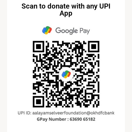
அனுப்பிவைக்கப்படும்.
Scan to donate with any UPI
#aalayamselveer
foundation
#aalayamselveer
App
0
2
2
Aalayam Selveer Foundation
Mon Nov 10th, 2025