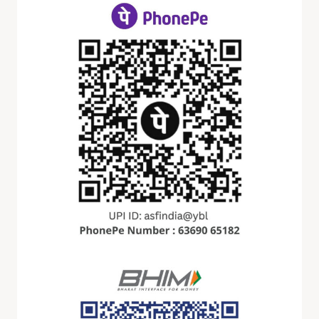
+
“இலனென்னும் எவ்வம் உரையாமை ஈதல்
குலனுடையான் கண்ணே யுள ”
8th November at Nagapattinam
தீபா முரளி அவர்களின் பிறந்தநாளையொட்டி இன்று
அன்னதானம் செய்ய நன்கொடை அளித்த
அவர்களது குடும்பத்தினருக்கு மனமார்ந்த
நன்றிகள்!!
ஆலயம் செல்வீர் பவுண்டேஷனின் தன்னார்வலர்கள்
பசியால் வாடும் அன்பர்களை அவர்கள் இருக்கும்
இடம் தேடி சென்று மதிய உணவை வழங்கி இன்றைய
அன்னதானத்தை மிகவும் சிறப்புற
செயல்படுத்தினார்கள். வாழ்த்துகள்!!
உங்களின் தாராளமான பங்களிப்புகள் எங்களின் இந்த
முயற்சிக்கு வலு சேர்க்கும், நீங்கள் வழங்கும்
நன்கொடைகள் பிரிவு 80G இன் கீழ் வரி விலக்குக்கு
தகுதியானவை. உங்கள் பங்களிப்பை