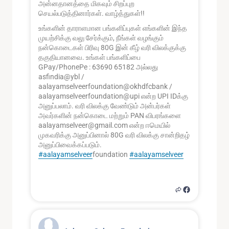
அன்னதானத்தை மிகவும் சிறப்புற
செயல்படுத்தினார்கள். வாழ்த்துகள்!!
உங்களின் தாராளமான பங்களிப்புகள் எங்களின் இந்த
முயற்சிக்கு வலு சேர்க்கும், நீங்கள் வழங்கும்
நன்கொடைகள் பிரிவு 80G இன் கீழ் வரி விலக்குக்கு
தகுதியானவை. உங்கள் பங்களிப்பை
GPay/PhonePe : 63690 65182 அல்லது
asfindia@ybl /
aalayamselveerfoundation@okhdfcbank /
aalayamselveerfoundation@upi என்ற UPI IDக்கு
அனுப்பலாம். வரி விலக்கு வேண்டும் அன்பர்கள்
அவர்களின் நன்கொடை மற்றும் PAN விபரங்களை
aalayamselveer@gmail.com என்ற ஈமெயில்
முகவரிக்கு அனுப்பினால் 80G வரி விலக்கு சான்றிதழ்
அனுப்பிவைக்கப்படும்.
#aalayamselveer
foundation
#aalayamselveer
0
2
1