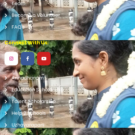
Team
அனுப்பிவைக்கப்படும்.
#aalayamselveer
foundation
#aalayamselveer
Become a Volunteer
FAQ's
0
2
1
Connect With Us:
Aalayam Selveer Foundation
Thu Nov 6th, 2025
Annadhanam
Education Scholarship
Talent Scholarship
Help 2 Schools
Uzhavarapani