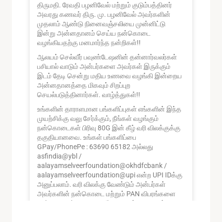
திருமதி. ரேவதி பழனிவேல் மற்றும் குடும்பத்தினர்
அவரது கணவர் திரு. மு. பழனிவேல் அவர்களின்
முதலாம் ஆண்டு நினைவஞ்சலியை முன்னிட்டு
இன்று அன்னதானம் செய்ய நன்கொடை
வழங்கியதற்கு மனமார்ந்த நன்றிகள்!!
ஆலயம் செல்வீர் பவுண்டேஷனின் தன்னார்வலர்கள்
பசியால் வாடும் அன்பர்களை அவர்கள் இருக்கும்
இடம் தேடி சென்று மதிய உணவை வழங்கி இன்றைய
அன்னதானத்தை மிகவும் சிறப்புற
செயல்படுத்தினார்கள். வாழ்த்துகள்!!
உங்களின் தாராளமான பங்களிப்புகள் எங்களின் இந்த
முயற்சிக்கு வலு சேர்க்கும், நீங்கள் வழங்கும்
நன்கொடைகள் பிரிவு 80G இன் கீழ் வரி விலக்குக்கு
தகுதியானவை. உங்கள் பங்களிப்பை
GPay/PhonePe : 63690 65182 அல்லது
asfindia@ybl /
aalayamselveerfoundation@okhdfcbank /
aalayamselveerfoundation@upi என்ற UPI IDக்கு
அனுப்பலாம். வரி விலக்கு வேண்டும் அன்பர்கள்
அவர்களின் நன்கொடை மற்றும் PAN விபரங்களை
aalayamselveer@gmail.com என்ற ஈமெயில்
முகவரிக்கு அனுப்பினால் 80G வரி விலக்கு சான்றிதழ்