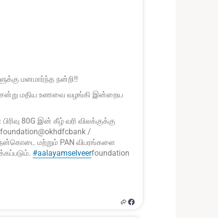
க்கு மனமார்ந்த நன்றி!!
டி சென்று மதிய உணவை வழங்கி இன்றைய
ிரிவு 80G இன் கீழ் வரி விலக்குக்கு
rfoundation@okhdfcbank /
ன் நன்கொடை மற்றும் PAN விபரங்களை
்கப்படும்.
#aalayamselveer
foundation