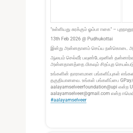
"உள்ளியது சுரக்கும் ஓம்பா ஈகை" – புறநான
13th Feb 2026 @ Pudhukottai
இன்று அன்னதானம் செய்ய நன்கொடை அளித்த 
ஆலயம் செல்வீர் பவுண்டேஷனின் தன்னார்
அன்னதானத்தை மிகவும் சிறப்புற செயல்படுத
உங்களின் தாராளமான பங்களிப்புகள் எங்களின
தகுதியானவை. உங்கள் பங்களிப்பை GPay/
aalayamselveerfoundation@upi என்ற UP
aalayamselveer@gmail.com என்ற ஈமெயில்
#aalayamselveer
0
2
2