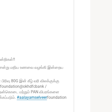
ன்றிகள்!!
டி சென்று மதிய உணவை வழங்கி இன்றைய
ிரிவு 80G இன் கீழ் வரி விலக்குக்கு
rfoundation@okhdfcbank /
ன் நன்கொடை மற்றும் PAN விபரங்களை
்கப்படும்.
#aalayamselveer
foundation